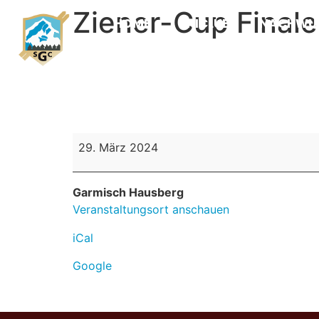
Ziener-Cup Final
HOME
SKICLUB
NACHWU
29. März 2024
Garmisch Hausberg
Veranstaltungsort anschauen
iCal
Google