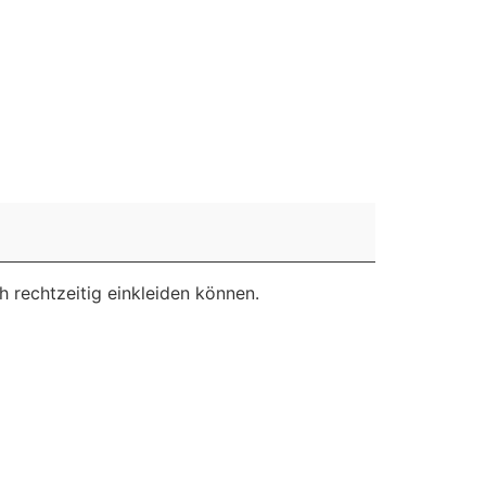
 SOCIAL MEDIA
SPONSOREN & PARTNER
 rechtzeitig einkleiden können.