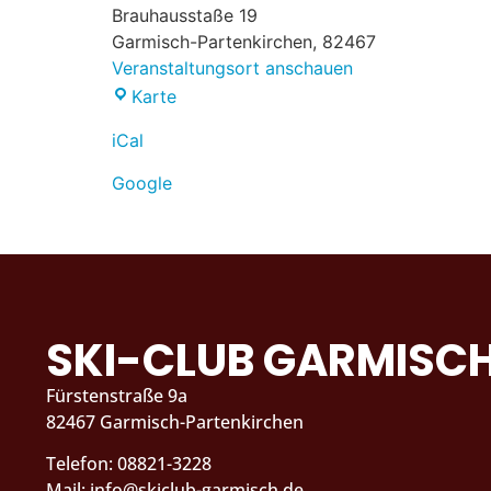
Brauhausstaße 19
Garmisch-Partenkirchen
,
82467
Veranstaltungsort anschauen
Karte
iCal
Google
SKI-CLUB GARMISC
Fürstenstraße 9a
82467 Garmisch-Partenkirchen
Telefon: 08821-3228
Mail: info@skiclub-garmisch.de